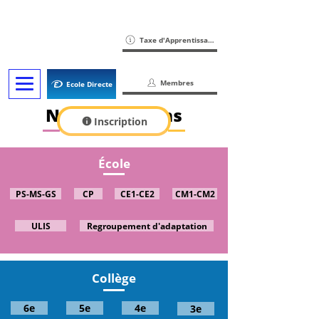
Taxe d'Apprentissage
Membres
Ecole Directe
Nos formations
Inscription
École
PS-MS-GS
CP
CE1-CE2
CM1-CM2
ULIS
Regroupement d'adaptation
Collège
6e
5e
4e
3e