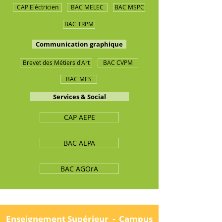
CAP Eléctricien
BAC MELEC
BAC MSPC
BAC TRPM
Communication graphique
Brevet des Métiers d'Art
BAC CVPM
BAC MES
Services & Social
CAP AEPE
BAC AEPA
BAC AGOrA
Enseignement Supérieur - Campus