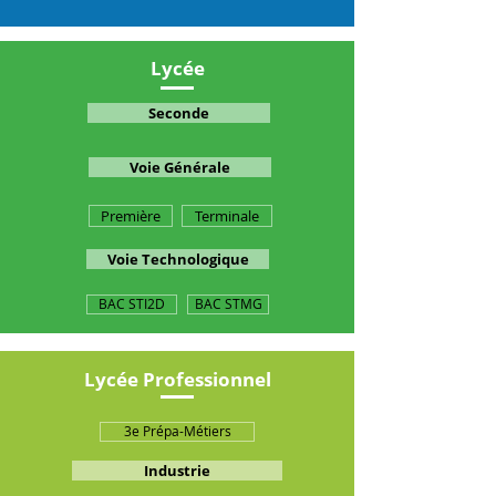
Lycée
Seconde
Voie Générale
Première
Terminale
Voie Technologique
BAC STI2D
BAC STMG
Lycée Professionnel
3e Prépa-Métiers
Industrie