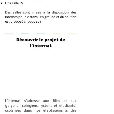
Une salle TV.
​Des salles sont mises à la disposition des
internes pour le travail en groupe et du soutien
est proposé chaque soir.
Découvrir le projet de
l'internat
Prendre en
compte
l'élève
dans sa
globalité
L'internat s'adresse aux filles et aux
garçons (collégiens, lycéens et étudiants)
scolarisés dans nos établissements des