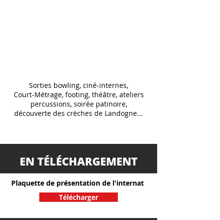
Un lieu de vie
-
S'épanouir en
collectivité
Sorties bowling, ciné-internes,
Court-Métrage, footing, théâtre, ateliers
percussions, soirée patinoire,
découverte des crèches de Landogne...
EN TÉLÉCHARGEMENT
Plaquette de présentation de l'internat
Télécharger