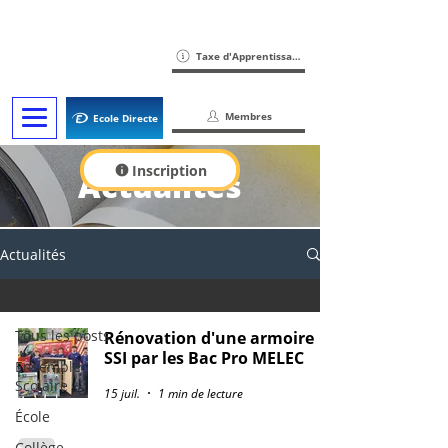
Taxe d'Apprentissage
Membres
Ecole Directe
Inscription
Actualités
Actualités
Tous les posts
Tous les posts
Rénovation d'une armoire
SSI par les Bac Pro MELEC
Ensemble
Scolaire
15 juil.
1 min de lecture
École
Collège