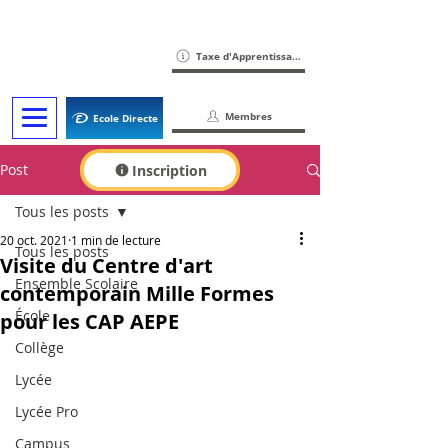
Taxe d'Apprentissage
Membres
Ecole Directe
Post
Inscription
Tous les posts
20 oct. 2021
1 min de lecture
Tous les posts
Visite du Centre d'art
Ensemble Scolaire
contemporain Mille Formes
École
pour les CAP AEPE
Collège
Lycée
Lycée Pro
Campus