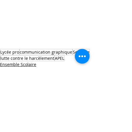
Lycée pro
communication graphique
Seconde
lutte contre le harcèlement
APEL
Ensemble Scolaire
Lycée Pro
Posts récents
Voir tout