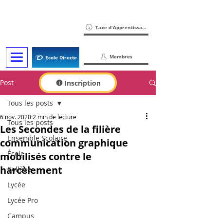
Taxe d'Apprentissage
Membres
Ecole Directe
Post
Inscription
Tous les posts
6 nov. 2020
2 min de lecture
Tous les posts
Les Secondes de la filière
Ensemble Scolaire
communication graphique
École
mobilisés contre le
harcèlement
Collège
Lycée
Lycée Pro
Campus