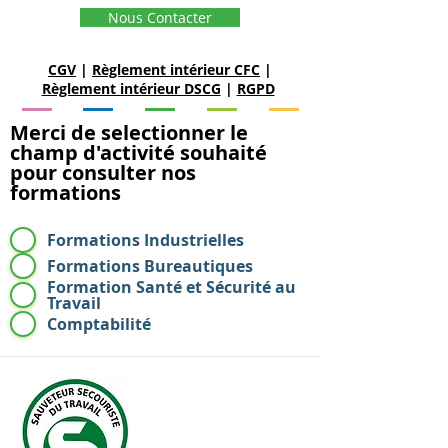
Nous Contacter
CGV
|
Règlement intérieur CFC
|
Règlement intérieur DSCG
|
RGPD
Merci de selectionner le
champ d'activité souhaité
pour consulter nos
formations
Formations Industrielles
Formations Bureautiques
Formation Santé et Sécurité au
Travail
Comptabilité