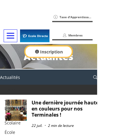
Taxe d'Apprentissage
Membres
Ecole Directe
Inscription
Actualités
Actualités
Lycée
Tous les
Une dernière journée haute
posts
en couleurs pour nos
Terminales !
Ensemble
Scolaire
22 juil.
2 min de lecture
École