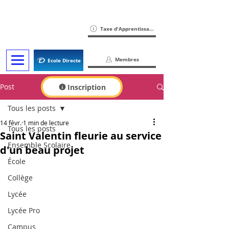
Taxe d'Apprentissage
Membres
Ecole Directe
Post
Inscription
Tous les posts
14 févr.
1 min de lecture
Tous les posts
Saint Valentin fleurie au service
Ensemble Scolaire
d'un beau projet
École
Collège
Lycée
Lycée Pro
Campus