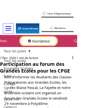
Taxe d'Apprentissage
Membres
Ecole Directe
Post
Inscription
Tous les posts
7 févr. 2020
1 min de lecture
Tous les posts
Participation au forum des
Ensemble Scolaire
Grandes Ecoles pour les CPGE
École
Afin d’informer les étudiants des Classes 
Préparatoires aux Grandes Ecoles, les 
Collège
Lycées Blaise Pascal, La Fayette et notre 
Lycée
Ensemble scolaire ont organisé un 
forum des Grandes Ecoles le vendredi 
Lycée Pro
29 novembre à Polydôme. 
Campus