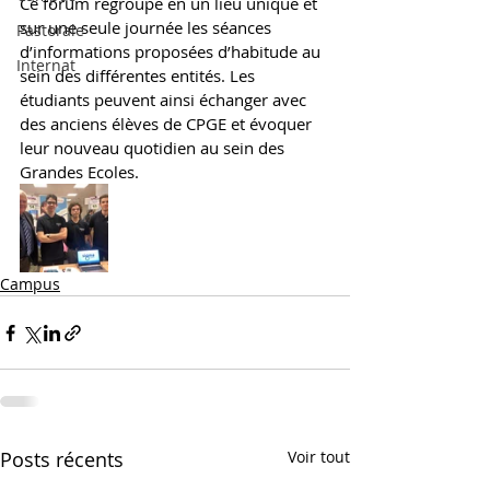
Ce forum regroupe en un lieu unique et 
sur une seule journée les séances 
Pastorale
d’informations proposées d’habitude au 
Internat
sein des différentes entités. Les 
étudiants peuvent ainsi échanger avec 
des anciens élèves de CPGE et évoquer 
leur nouveau quotidien au sein des 
Grandes Ecoles.  
Campus
Posts récents
Voir tout