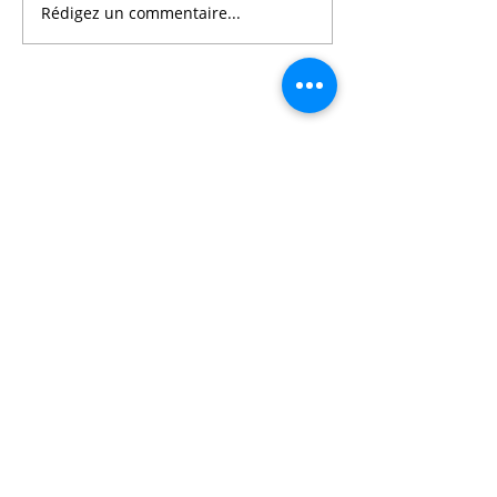
Rédigez un commentaire...
Au Campus une
première soirée
ALUMNI réussie
Adresse postale
14 Rue Godefroy de Bouillon
63037 Clermont-Ferrand Cedex 1
Entrée principale
5 avenue Charras
63000 Clermont-Ferrand
Ensemble Scolaire
La Salle Clermont-Ferrand
Tél.
04 73 98 54 54
Nous Contacter
Index de l’égalité