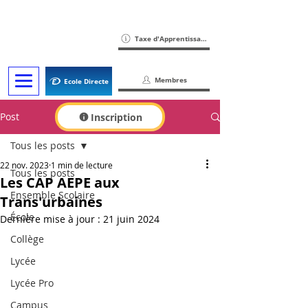
Taxe d'Apprentissage
Membres
Ecole Directe
Post
Inscription
Tous les posts
22 nov. 2023
1 min de lecture
Tous les posts
Les CAP AEPE aux
Ensemble Scolaire
Trans'urbaines
École
Dernière mise à jour :
21 juin 2024
Collège
Lycée
Lycée Pro
Campus