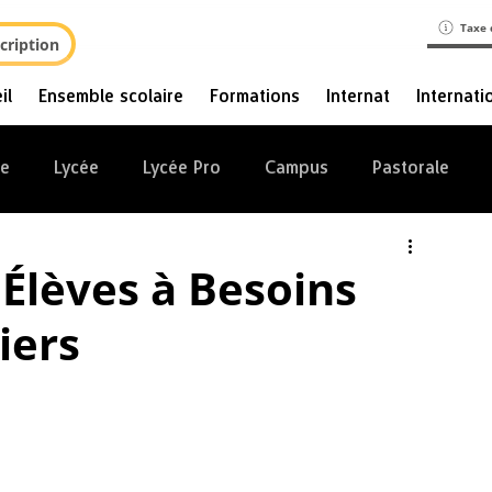
Taxe 
cription
il
Ensemble scolaire
Formations
Internat
Internati
ge
Lycée
Lycée Pro
Campus
Pastorale
Élèves à Besoins
iers