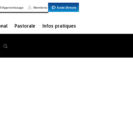
d'Apprentissage
Membres
Ecole Directe
onal
Pastorale
Infos pratiques