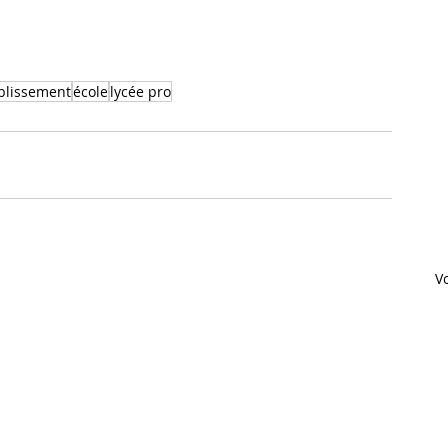
ablissement
école
lycée pro
Vo