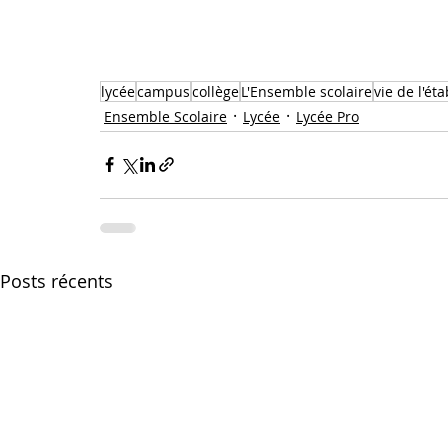
lycée
campus
collège
L'Ensemble scolaire
vie de l'ét
Ensemble Scolaire
Lycée
Lycée Pro
Posts récents