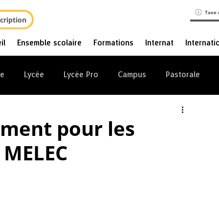
Taxe 
cription
il
Ensemble scolaire
Formations
Internat
Internati
ge
Lycée
Lycée Pro
Campus
Pastorale
ment pour les
o MELEC