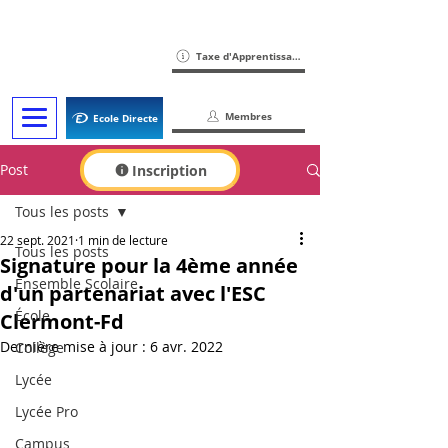
Taxe d'Apprentissage
Membres
Ecole Directe
Post
Inscription
Tous les posts
22 sept. 2021
1 min de lecture
Tous les posts
Signature pour la 4ème année
Ensemble Scolaire
d'un partenariat avec l'ESC
École
Clermont-Fd
Dernière mise à jour :
6 avr. 2022
Collège
Lycée
Lycée Pro
Campus