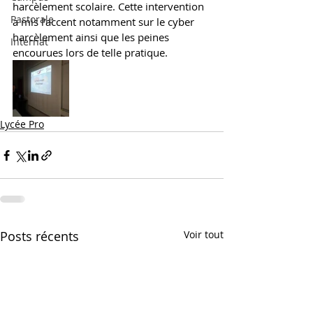
harcèlement scolaire. Cette intervention 
Pastorale
a mis l’accent notamment sur le cyber 
harcèlement ainsi que les peines 
Internat
encourues lors de telle pratique.  
Lycée Pro
Posts récents
Voir tout