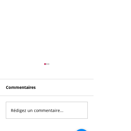
Commentaires
Bal des Terminales
Rédigez un commentaire...
Label excellen
numérique ni
Premium