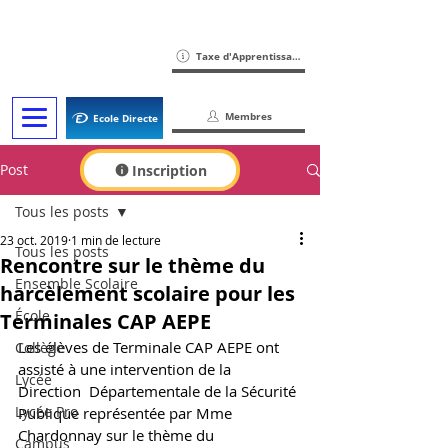
Taxe d'Apprentissage
Membres
Ecole Directe
Post
Inscription
Tous les posts
23 oct. 2019
1 min de lecture
Tous les posts
Rencontre sur le thème du
Ensemble Scolaire
harcèlement scolaire pour les
École
Terminales CAP AEPE
Les élèves de Terminale CAP AEPE ont 
Collège
assisté à une intervention de la 
Lycée
Direction  Départementale de la Sécurité 
Lycée Pro
Publique représentée par Mme 
Chardonnay sur le thème du 
Campus