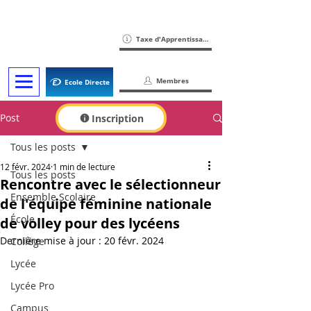
Taxe d'Apprentissage
Membres
Ecole Directe
Post
Inscription
Tous les posts
12 févr. 2024
1 min de lecture
Tous les posts
Rencontre avec le sélectionneur
Ensemble Scolaire
de l'équipe féminine nationale
École
de volley pour des lycéens
Dernière mise à jour :
20 févr. 2024
Collège
Lycée
Lycée Pro
Campus