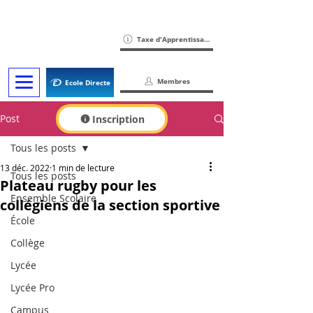
Taxe d'Apprentissage
Membres
Ecole Directe
Post
Inscription
Tous les posts
13 déc. 2022
1 min de lecture
Tous les posts
Plateau rugby pour les
Ensemble Scolaire
collégiens de la section sportive
École
Collège
Lycée
Lycée Pro
Campus