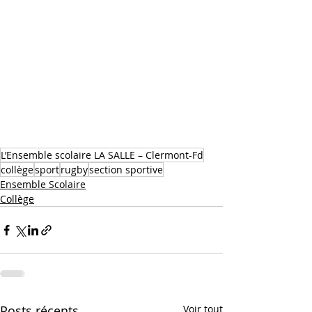
L’Ensemble scolaire LA SALLE – Clermont-Fd
collège
sport
rugby
section sportive
Ensemble Scolaire
Collège
Posts récents
Voir tout