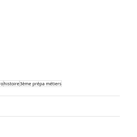
ro
histoire
3ème prépa métiers