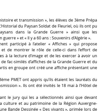
istoire et transmission », les élèves de 3ème Prépa 
’Historial du Paysan Soldat de Fleuriel, où ils ont pu 
Paysans dans la Grande Guerre » ainsi que les 
guerre » et « Il y a 60 ans : Souvenirs d’Algérie ».
nt participé à l’atelier « Affiches » qui propose 
t de montrer le rôle de celle-ci dans l’effort de 
èves à la lecture d’image et de les exercer à avoir un 
 de fac-similés d’affiches de la Grande Guerre et du 
partis en groupe ont créé une affiche présentant une 
3ème PMET ont appris qu’ils étaient les lauréats du 
ission ». Ils ont été invités le 18 mai à l’Hôtel de 
ant le jury qui les a sélectionnés ainsi que devant 
la culture et au patrimoine de la Région Auvergne-
une Bande Dessinée « Des vivants », primée lors de 