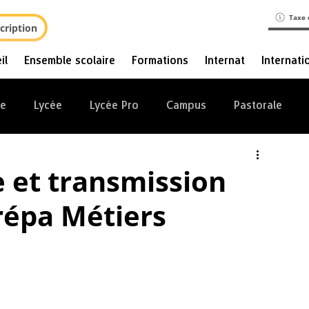
Taxe 
cription
il
Ensemble scolaire
Formations
Internat
Internati
ge
Lycée
Lycée Pro
Campus
Pastorale
e et transmission
répa Métiers