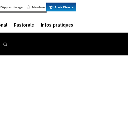
d'Apprentissage
Membres
Ecole Directe
onal
Pastorale
Infos pratiques