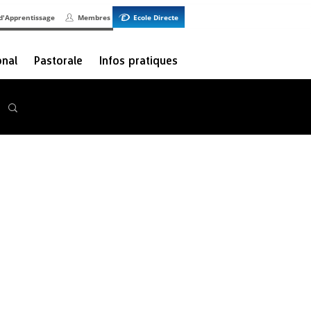
d'Apprentissage
Membres
Ecole Directe
onal
Pastorale
Infos pratiques