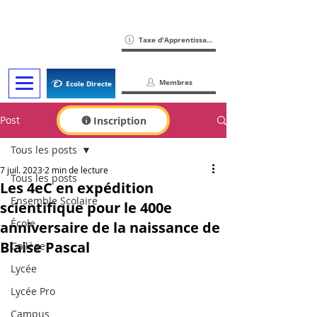
Taxe d'Apprentissage
Membres
Ecole Directe
Post
Inscription
Tous les posts
7 juil. 2023
2 min de lecture
Tous les posts
Les 4eC en expédition
Ensemble Scolaire
scientifique pour le 400e
École
anniversaire de la naissance de
Blaise Pascal
Collège
Lycée
Lycée Pro
Campus