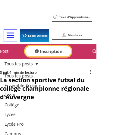
Taxe d'Apprentissage
Membres
Ecole Directe
Post
Inscription
Tous les posts
8 juil.
1 min de lecture
Tous les posts
La section sportive futsal du
Ensemble Scolaire
collège championne régionale
École
d'Auvergne
Collège
Lycée
Lycée Pro
Campus