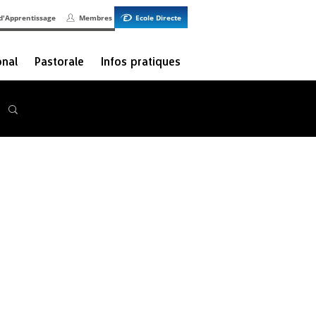
d'Apprentissage
Membres
Ecole Directe
onal
Pastorale
Infos pratiques