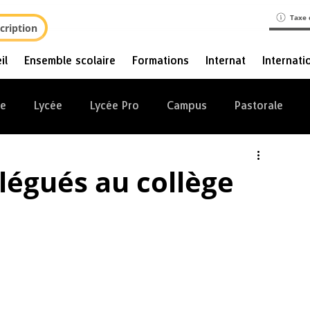
Taxe 
cription
il
Ensemble scolaire
Formations
Internat
Internati
ge
Lycée
Lycée Pro
Campus
Pastorale
légués au collège