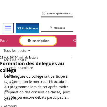
Taxe d'Apprentissage
Membres
Ecole Directe
Post
Inscription
Tous les posts
23 oct. 2019
1 min de lecture
Tous les posts
Formation des délégués au
Ensemble Scolaire
collège
École
Les délégués du collège ont participé à 
une formation le mercredi 16 octobre.
Collège
Au programme lors de cet après-midi :  
Lycée
préparation des conseils de classe,  jeux 
de rôle, ou encore débats participatifs…
Lycée Pro
Campus