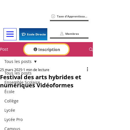
Taxe d'Apprentissage
Membres
Ecole Directe
Post
Inscription
Tous les posts
25 mars 2025
1 min de lecture
Tous les posts
Festival des arts hybrides et
Ensemble Scolaire
numériques Vidéoformes
École
Collège
Lycée
Lycée Pro
Campus