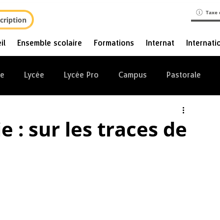
Taxe 
cription
il
Ensemble scolaire
Formations
Internat
Internati
ge
Lycée
Lycée Pro
Campus
Pastorale
e : sur les traces de