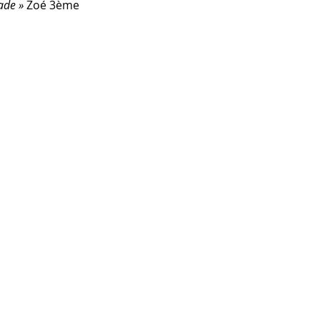
ade »
 Zoé 3ème