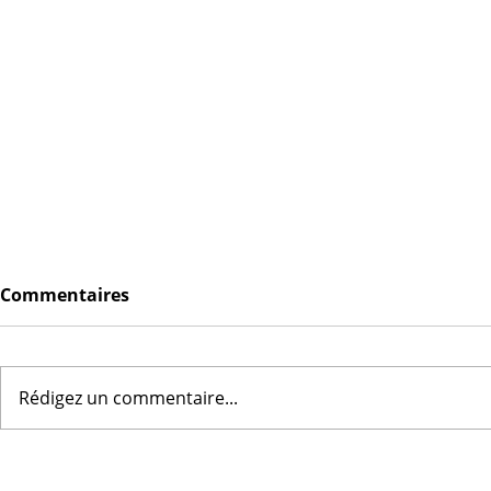
Commentaires
Rédigez un commentaire...
Un après-midi festif pour
Une derniè