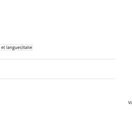
s et langues
Italie
Vo