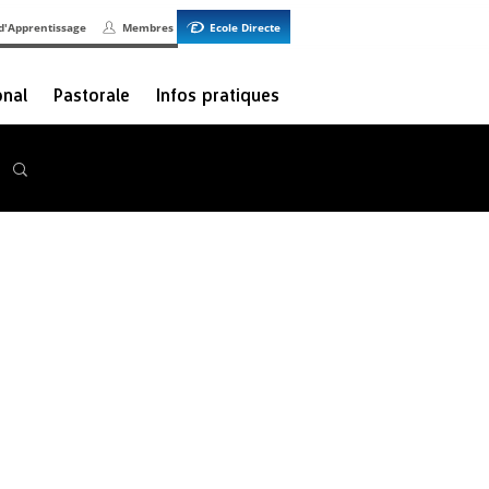
d'Apprentissage
Membres
Ecole Directe
onal
Pastorale
Infos pratiques