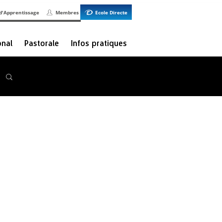
d'Apprentissage
Membres
Ecole Directe
onal
Pastorale
Infos pratiques