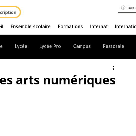
Taxe 
cription
il
Ensemble scolaire
Formations
Internat
Internati
ge
Lycée
Lycée Pro
Campus
Pastorale
des arts numériques